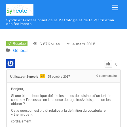
Syndicat Professionnel de la Métrologie et de la Vérification
des Bâtiments
6.87K vues
4 mars 2018
Résolue
Général
0
24
0
commentaire
Utilisateur Syneole
25 octobre 2017
Bonjour,
Si une étude thermique définie les hottes de cuisines d’un tertiaire
comme « Process », en l’absence de registres/volets, peut on les
obturer ?
Cette question est plutôt relative à la définition du vocabulaire
« thermique ».
cordialement