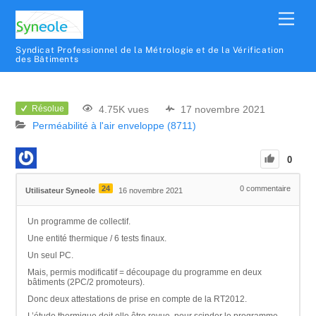
Syndicat Professionnel de la Métrologie et de la Vérification
des Bâtiments
4.75K vues
17 novembre 2021
Résolue
Perméabilité à l'air enveloppe (8711)
0
24
0
commentaire
Utilisateur Syneole
16 novembre 2021
Un programme de collectif.
Une entité thermique / 6 tests finaux.
Un seul PC.
Mais, permis modificatif = découpage du programme en deux
bâtiments (2PC/2 promoteurs).
Donc deux attestations de prise en compte de la RT2012.
L’étude thermique doit elle être revue, pour scinder le programme