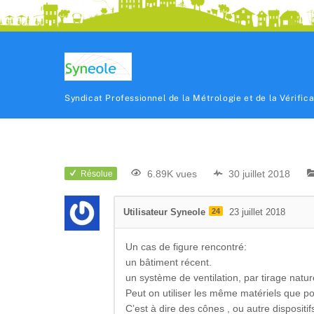
Syndicat Professionnel de la Métrologie et de la Vérific
6.89K vues
30 juillet 2018
Résolue
Utilisateur Syneole
24
23 juillet 2018
Un cas de figure rencontré:
un bâtiment récent.
un système de ventilation, par tirage natur
Peut on utiliser les même matériels que po
C’est à dire des cônes , ou autre dispositi