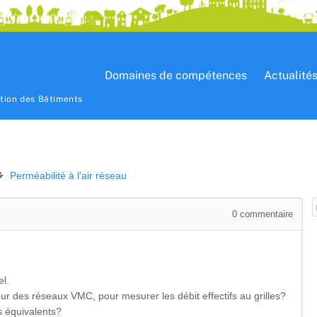
Domaines de compétences
Actualité
ation des Bâtiments
Perméabilité à l'air réseau
0
commentaire
el.
ur des réseaux VMC, pour mesurer les débit effectifs au grilles?
fs équivalents?