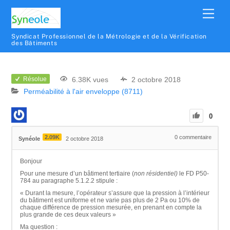
Syndicat Professionnel de la Métrologie et de la Vérification
des Bâtiments
6.38K vues
2 octobre 2018
Résolue
Perméabilité à l'air enveloppe (8711)
0
2.09K
0
commentaire
Synéole
2 octobre 2018
Bonjour
Pour une mesure d’un bâtiment tertiaire (
non résidentiel)
le FD P50-
784 au paragraphe 5.1.2.2 stipule :
« Durant la mesure, l’opérateur s’assure que la pression à l’intérieur
du bâtiment est uniforme et ne varie pas plus de 2 Pa ou 10% de
chaque différence de pression mesurée, en prenant en compte la
plus grande de ces deux valeurs »
Ma question :