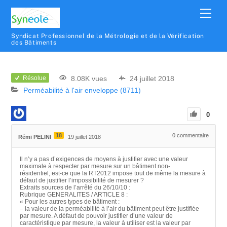
Syndicat Professionnel de la Métrologie et de la Vérification
des Bâtiments
8.08K vues
24 juillet 2018
Résolue
Perméabilité à l'air enveloppe (8711)
0
18
0
commentaire
Rémi PELINI
19 juillet 2018
Il n’y a pas d’exigences de moyens à justifier avec une valeur
maximale à respecter par mesure sur un bâtiment non-
résidentiel, est-ce que la RT2012 impose tout de même la mesure à
défaut de justifier l’impossibilité de mesurer ?
Extraits sources de l’arrêté du 26/10/10 :
Rubrique GENERALITES / ARTICLE 8 :
« Pour les autres types de bâtiment :
– la valeur de la perméabilité à l’air du bâtiment peut être justifiée
par mesure. A défaut de pouvoir justifier d’une valeur de
caractéristique par mesure, la valeur à utiliser est la valeur par