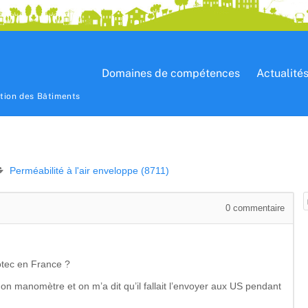
Domaines de compétences
Actualité
ation des Bâtiments
Perméabilité à l'air enveloppe (8711)
0
commentaire
otec en France ?
n manomètre et on m’a dit qu’il fallait l’envoyer aux US pendant