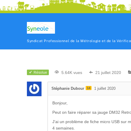
Syndicat Professionnel de la Métrologie et de la Vérific
5.64K vues
21 juillet 2020
Résolue
Stéphanie Dubour
14
1 juillet 2020
Bonjour,
Peut on faire réparer sa jauge DM32 Retr
J’ai un problème de fiche micro USB sur mo
4 semaines.