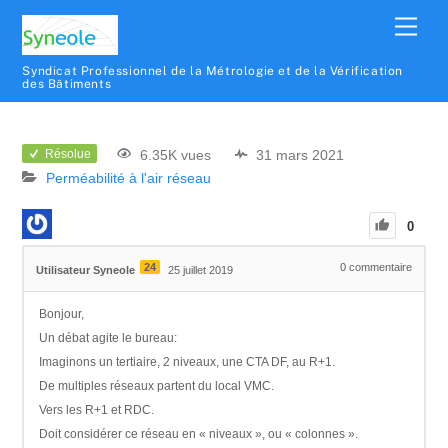
Syndicat Professionnel de la Métrologie et de la Vérification
des Bâtiments
6.35K vues
31 mars 2021
Résolue
Perméabilité à l'air réseau
0
24
0
commentaire
Utilisateur Syneole
25 juillet 2019
Bonjour,
Un débat agite le bureau:
Imaginons un tertiaire, 2 niveaux, une CTA DF, au R+1.
De multiples réseaux partent du local VMC.
Vers les R+1 et RDC.
Doit considérer ce réseau en « niveaux », ou « colonnes ».