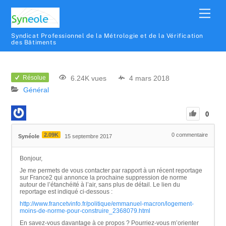
Syndicat Professionnel de la Métrologie et de la Vérification
des Bâtiments
6.24K vues
4 mars 2018
Résolue
Général
0
2.09K
0
commentaire
Synéole
15 septembre 2017
Bonjour,
Je me permets de vous contacter par rapport à un récent reportage
sur France2 qui annonce la prochaine suppression de norme
autour de l’étanchéité à l’air, sans plus de détail. Le lien du
reportage est indiqué ci-dessous :
http://www.francetvinfo.fr/politique/emmanuel-macron/logement-
moins-de-norme-pour-construire_2368079.html
En savez-vous davantage à ce propos ? Pourriez-vous m’orienter