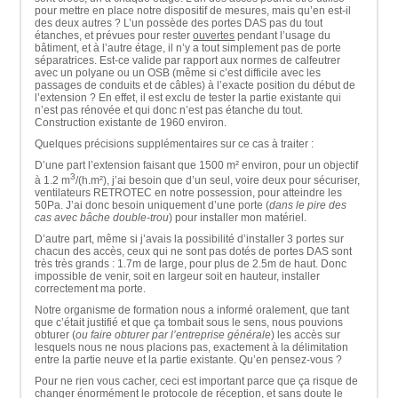
pour mettre en place notre dispositif de mesures, mais qu’en est-il
des deux autres ? L’un possède des portes DAS pas du tout
étanches, et prévues pour rester
ouvertes
pendant l’usage du
bâtiment, et à l’autre étage, il n’y a tout simplement pas de porte
séparatrices. Est-ce valide par rapport aux normes de calfeutrer
avec un polyane ou un OSB (même si c’est difficile avec les
passages de conduits et de câbles) à l’exacte position du début de
l’extension ? En effet, il est exclu de tester la partie existante qui
n’est pas rénovée et qui donc n’est pas étanche du tout.
Construction existante de 1960 environ.
Quelques précisions supplémentaires sur ce cas à traiter :
D’une part l’extension faisant que 1500 m² environ, pour un objectif
3
à 1.2 m
/(h.m²), j’ai besoin que d’un seul, voire deux pour sécuriser,
ventilateurs RETROTEC en notre possession, pour atteindre les
50Pa. J’ai donc besoin uniquement d’une porte (
dans le pire des
cas avec bâche double-trou
) pour installer mon matériel.
D’autre part, même si j’avais la possibilité d’installer 3 portes sur
chacun des accès, ceux qui ne sont pas dotés de portes DAS sont
très très grands : 1.7m de large, pour plus de 2.5m de haut. Donc
impossible de venir, soit en largeur soit en hauteur, installer
correctement ma porte.
Notre organisme de formation nous a informé oralement, que tant
que c’était justifié et que ça tombait sous le sens, nous pouvions
obturer (
ou faire obturer par l’entreprise générale
) les accès sur
lesquels nous ne nous placions pas, exactement à la délimitation
entre la partie neuve et la partie existante. Qu’en pensez-vous ?
Pour ne rien vous cacher, ceci est important parce que ça risque de
changer énormément le protocole de réception, et sans doute le