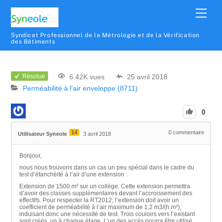
Syndicat Professionnel de la Métrologie et de la Vérification
des Bâtiments
6.42K vues
25 avril 2018
Résolue
Perméabilité à l'air enveloppe (8711)
0
14
0
commentaire
Utilisateur Syneole
3 avril 2018
Bonjour,
nous nous trouvons dans un cas un peu spécial dans le cadre du
test d’étanchéité à l’air d’une extension :
Extension de 1500 m² sur un collège. Cette extension permettra
d’avoir des classes supplémentaires devant l’accroissement des
effectifs. Pour respecter la RT2012, l’extension doit avoir un
coefficient de perméabilité à l’air maximum de 1,2 m3/(h.m²),
induisant donc une nécessité de test. Trois couloirs vers l’existant
sont créés, un à chaque étage. L’un des accès pourra être utilisé