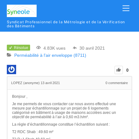
Syndicat Professionnel de la Métrologie et de la Vérification
des Bâtiments
4.83K vues
30 avril 2021
Résolue
Perméabilité à l'air enveloppe (8711)
0
LOPEZ (anonyme)
13 avril 2021
0
commentaire
Bonjour ,
Je me permets de vous contacter car nous avons effectué une
mesure par échantillonnage sur un projet de 6 logements
catégorisé en bâtiment à usage de maisons accolées avec un
objectif de perméabilité à l’air à 0,60 m3.h/m².
La règle d’échantillonnage constitue l’échantillon suivant :
T2 RDC Shab : 49.60 m²