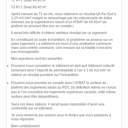
T2 R+1 Shab 49,60 m²
T3 R+1 Shab 66,40 m²
Après mesure du T2 au rdc, nous obtenons un résultat Q4 Pa-Surf à
1,25 m3.h/m² malgré le rebouchage par les intervenants de fuites
minimes sur le logement en raison d’un ATBAT de 44.82m² (le
plafond ne pouvant être pris en compte.)
Il serait très difficile d’obtenir meilleur résultat sur ce logement.
En constituant un autre échantillon, le problème se poserai sur un
autre logement. Le bâtiment est muni d’une ventilation commune
mais sans entrée commune. Une mesure sur la totalité n’est donc
pas envisageable.
Mes questions sont les suivantes :
Pouvons-nous considérer le bâtiment en tant que bâtiment collectif
ramenant ainsi l’objectif de perméabilité à l’air à 1.00 m3.h/m² et
obtenir un résultat pondéré sur l’échantillon.
Pouvons-nous prendre en compte dans l’ATBAT la surface du
plafond des logements situés au RDC (la définition même ne l’exclu
pas si l’on considère les logements supérieurs vacants, cette même
surface peut être déperditives)
Sans ces deux options, il serait quasi impossible d’avoir une
conformité sur ce bâtiment.
Je vous remercie par avance pour le temps que vous passerez à
nous répondre.
Bien cordialement.