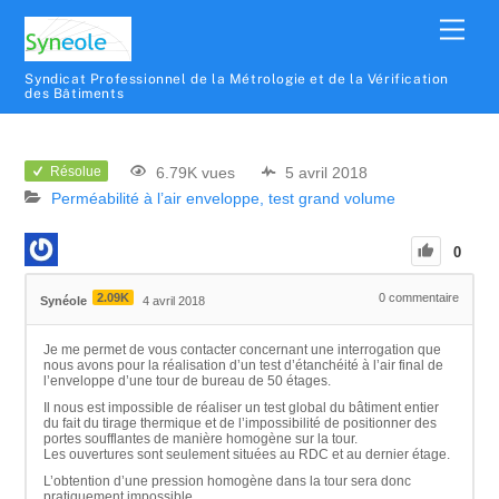
Syndicat Professionnel de la Métrologie et de la Vérification
des Bâtiments
6.79K vues
5 avril 2018
Résolue
Perméabilité à l’air enveloppe, test grand volume
0
2.09K
0
commentaire
Synéole
4 avril 2018
Je me permet de vous contacter concernant une interrogation que
nous avons pour la réalisation d’un test d’étanchéité à l’air final de
l’enveloppe d’une tour de bureau de 50 étages.
Il nous est impossible de réaliser un test global du bâtiment entier
du fait du tirage thermique et de l’impossibilité de positionner des
portes soufflantes de manière homogène sur la tour.
Les ouvertures sont seulement situées au RDC et au dernier étage.
L’obtention d’une pression homogène dans la tour sera donc
pratiquement impossible.