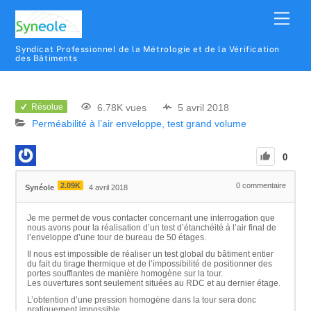
Syndicat Professionnel de la Métrologie et de la Vérification
des Bâtiments
6.78K vues
5 avril 2018
Résolue
Perméabilité à l’air enveloppe, test grand volume
0
2.09K
0
commentaire
Synéole
4 avril 2018
Je me permet de vous contacter concernant une interrogation que
nous avons pour la réalisation d’un test d’étanchéité à l’air final de
l’enveloppe d’une tour de bureau de 50 étages.
Il nous est impossible de réaliser un test global du bâtiment entier
du fait du tirage thermique et de l’impossibilité de positionner des
portes soufflantes de manière homogène sur la tour.
Les ouvertures sont seulement situées au RDC et au dernier étage.
L’obtention d’une pression homogène dans la tour sera donc
pratiquement impossible.